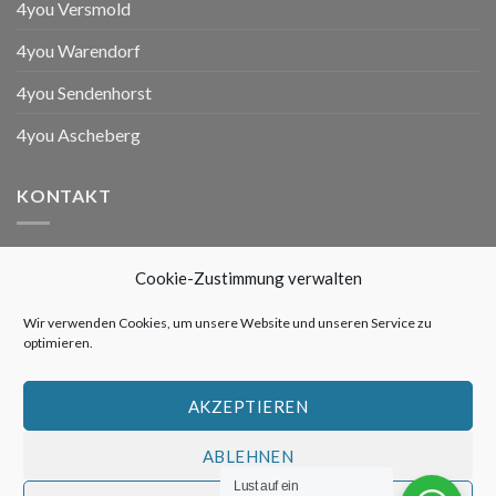
4you Versmold
4you Warendorf
4you Sendenhorst
4you Ascheberg
KONTAKT
4you Versmold
Cookie-Zustimmung verwalten
Ziegeleistraße 3
33775 Versmold
Wir verwenden Cookies, um unsere Website und unseren Service zu
optimieren.
Telefon: 05423 / 41850
Telefax: 05423 / 476761
AKZEPTIEREN
ZU UNSEREN SERVICE- UND BETREUERZEITEN
ABLEHNEN
Lust auf ein