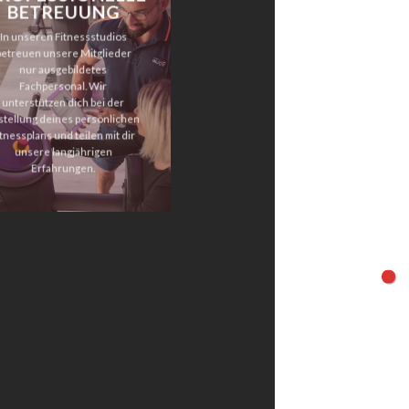
BETREUUNG
In unseren Fitnessstudios
betreuen unsere Mitglieder
nur ausgebildetes
Fachpersonal. Wir
unterstützen dich bei der
stellung deines persönlichen
itnessplans und teilen mit dir
unsere langjährigen
Erfahrungen.