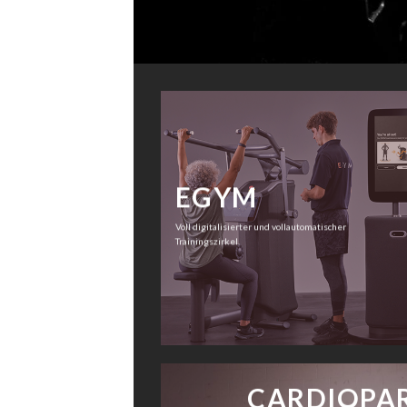
EGYM
Voll digitalisierter und vollautomatischer
Trainingszirkel.
CARDIOPA