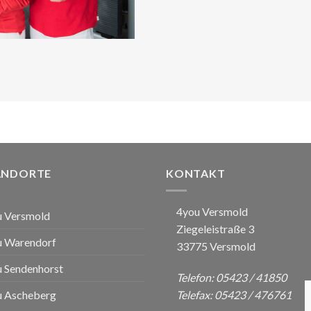
ANDORTE
KONTAKT
4you Versmold
u Versmold
Ziegeleistraße 3
u Warendorf
33775 Versmold
 Sendenhorst
Telefon: 05423 / 41850
u Ascheberg
Telefax: 05423 / 476761