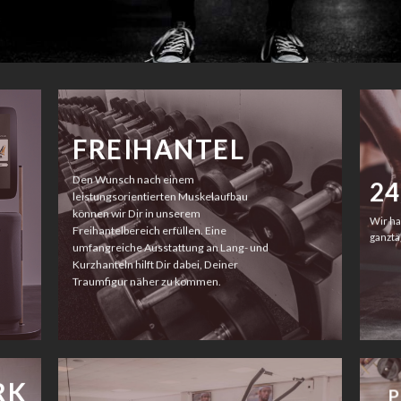
FREIHANTEL
Den Wunsch nach einem
24
leistungsorientierten Muskelaufbau
können wir Dir in unserem
Wir ha
Freihantelbereich erfüllen. Eine
ganztä
umfangreiche Ausstattung an Lang- und
Kurzhanteln hilft Dir dabei, Deiner
Traumfigur näher zu kommen.
RK
P