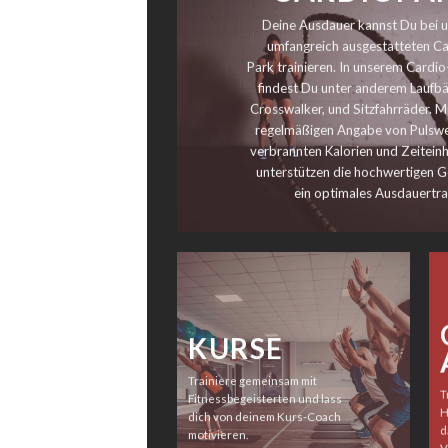
Deine Ausdauer kannst Du bei u
umfangreich ausgestatteten Ca
Park trainieren. In unserem Cardi
findest Du unter anderem Laufbä
Crosswalker, und Sitzfahrräder. M
regelmäßigen Angabe von Pulswe
verbrannten Kalorien und Zeitein
unterstützen die hochwertigen G
ein optimales Ausdauertra
KURSE
Trainiere gemeinsam mit
T
Fitnessbegeisterten und lass
H
dich von deinem Kurs-Coach
d
motivieren.