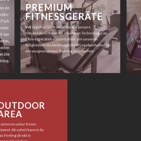
PREMIUM
ns im
FITNESSGERÄTE
rdio-
o-Park
Wir legen großen Wert darauf, unsere
nder,
Fitnessstudios mit der neuesten Technologie an
it der
Fitnessgeräten auszustatten, um unseren
rten,
Er
Mitgliedern die bestmöglichen Gegebenheiten für
F
heiten
ein ausgewogenes Training zu schaffen.
eräte
ining.
OUTDOOR
AREA
rainieren unter freien
immel. Ab sofort kannst du
as Feeling direkt in