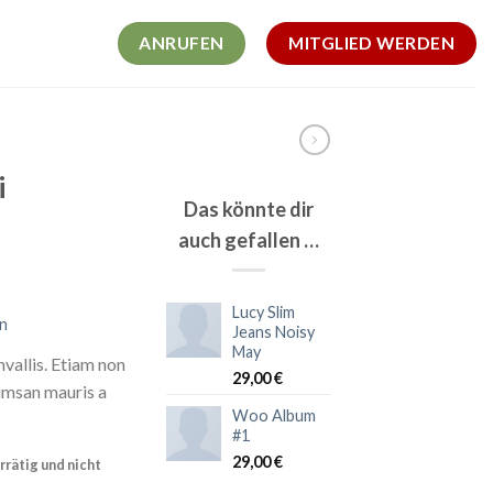
ANRUFEN
MITGLIED WERDEN
i
Das könnte dir
auch gefallen …
Lucy Slim
n
Jeans Noisy
May
vallis. Etiam non
29,00
€
umsan mauris a
Woo Album
#1
29,00
€
rrätig und nicht