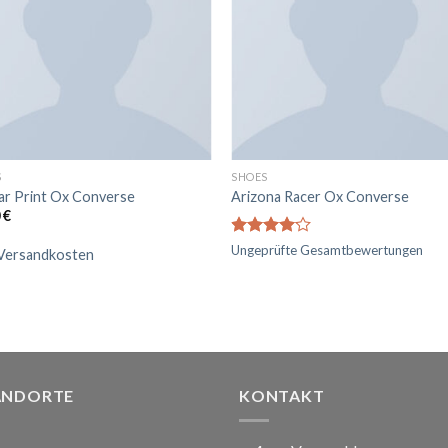
S
SHOES
tar Print Ox Converse
Arizona Racer Ox Converse
0
€
Bewertet
Ungeprüfte Gesamtbewertungen
Versandkosten
mit
4.00
von 5
ANDORTE
KONTAKT