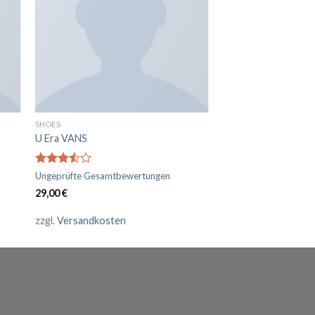
SHOES
U Era VANS
Bewertet
Ungeprüfte Gesamtbewertungen
mit
3.50
29,00
€
von 5
zzgl.
Versandkosten