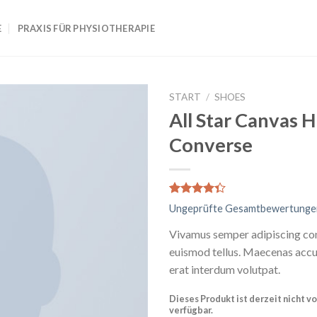
E
PRAXIS FÜR PHYSIOTHERAPIE
START
/
SHOES
All Star Canvas H
Converse
Bewertet
3
Ungeprüfte Gesamtbewertunge
mit
4.33
von 5,
Vivamus semper adipiscing con
basierend
auf
euismod tellus. Maecenas acc
Kundenbewertungen
erat interdum volutpat.
Dieses Produkt ist derzeit nicht vo
verfügbar.