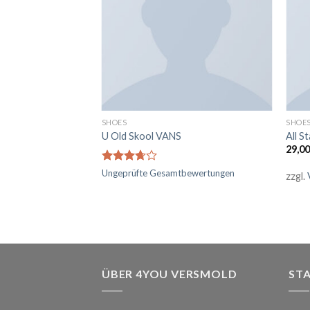
SHOES
SHOE
9 New Balance
U Old Skool VANS
All S
29,0
Bewertet
Ungeprüfte Gesamtbewertungen
zzgl.
mit
3.67
von 5
ÜBER 4YOU VERSMOLD
ST