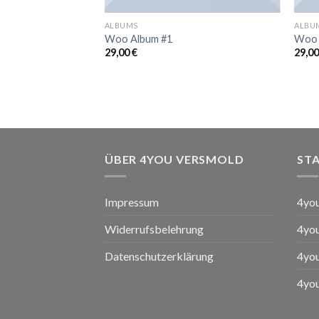
ALBUMS
ALBU
Woo Album #1
Woo 
29,00
€
29,0
bewertungen
ÜBER 4YOU VERSMOLD
ST
Impressum
4yo
Widerrufsbelehrung
4yo
Datenschutzerklärung
4you
4yo