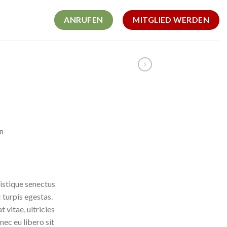
ANRUFEN
MITGLIED WERDEN
n
cher
ueller
is
0 €.
istique senectus
 turpis egestas.
 vitae, ultricies
nec eu libero sit