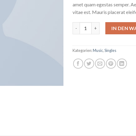
amet quam egestas semper. Aen
vitae est. Mauris placerat eleif
Woo Single #2 Menge
IN DEN 
Kategorien:
Music
,
Singles