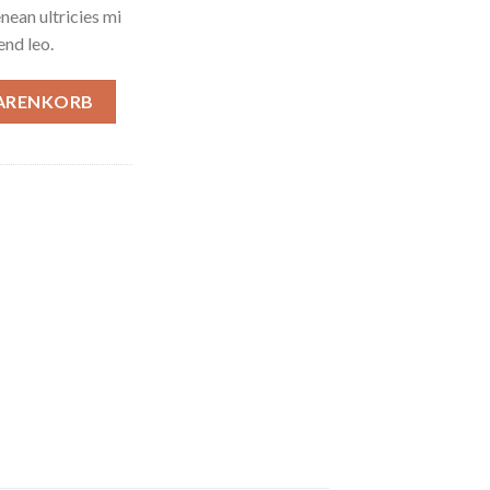
ean ultricies mi
end leo.
WARENKORB