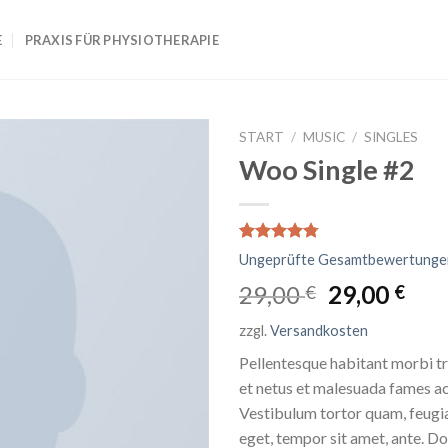
E
PRAXIS FÜR PHYSIOTHERAPIE
START
/
MUSIC
/
SINGLES
Woo Single #2
Bewertet
4
Ungeprüfte Gesamtbewertunge
mit
4.75
von 5,
Ursprüngli
Akt
29,00
29,00
€
€
basierend
Preis
Pre
auf
zzgl.
Versandkosten
Kundenbewertungen
war:
ist:
29,00 €
29,0
Pellentesque habitant morbi tr
et netus et malesuada fames ac
Vestibulum tortor quam, feugiat
eget, tempor sit amet, ante. Do