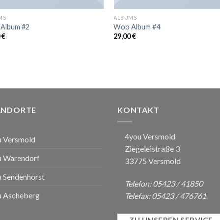
MS
ALBUMS
Album #2
Woo Album #4
0
€
29,00
€
ANDORTE
KONTAKT
4you Versmold
u Versmold
Ziegeleistraße 3
u Warendorf
33775 Versmold
 Sendenhorst
Telefon: 05423 / 41850
u Ascheberg
Telefax: 05423 / 476761