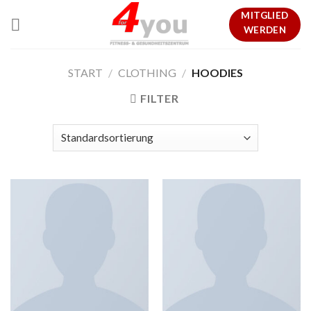
Skip
MITGLIED
to
WERDEN
content
START
/
CLOTHING
/
HOODIES
FILTER