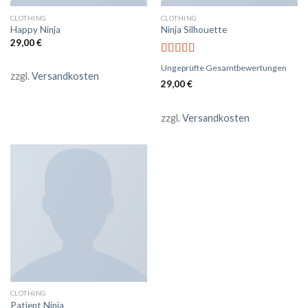
CLOTHING
CLOTHING
Happy Ninja
Ninja Silhouette
29,00
€
Bewertet
Ungeprüfte Gesamtbewertungen
mit
4.00
zzgl.
Versandkosten
29,00
€
von 5
zzgl.
Versandkosten
CLOTHING
Patient Ninja