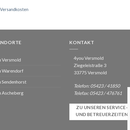
Versandkosten
ANDORTE
KONTAKT
4you Versmold
u Versmold
Ziegeleistraße 3
u Warendorf
33775 Versmold
 Sendenhorst
Telefon: 05423 / 41850
u Ascheberg
Telefax: 05423 / 476761
ZU UNSEREN SERVICE-
UND BETREUERZEITEN