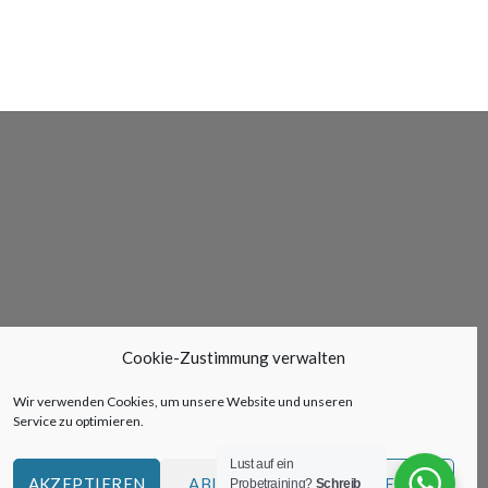
Cookie-Zustimmung verwalten
Wir verwenden Cookies, um unsere Website und unseren
Service zu optimieren.
Lust auf ein
AKZEPTIEREN
ABLEHNEN
VORLIEBEN
Probetraining?
Schreib