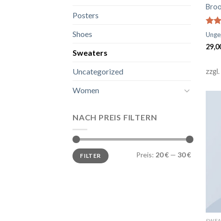
Broo
Posters
Bewe
Shoes
Unge
mit
29,0
von
Sweaters
Uncategorized
zzgl.
Women
NACH PREIS FILTERN
Min.
Max.
Preis:
20 €
—
30 €
FILTER
Preis
Preis
SWEA