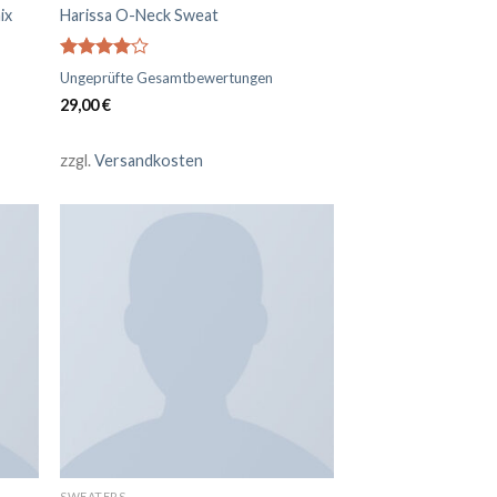
ix
Harissa O-Neck Sweat
Bewertet
Ungeprüfte Gesamtbewertungen
mit
4.00
29,00
€
von 5
zzgl.
Versandkosten
SWEATERS