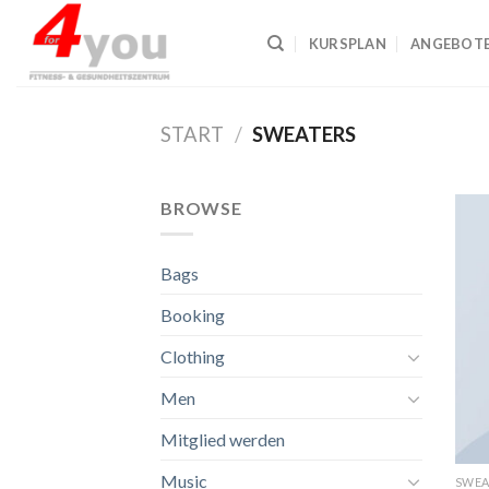
Skip
to
KURSPLAN
ANGEBOT
content
START
/
SWEATERS
BROWSE
Bags
Booking
Clothing
Men
Mitglied werden
Music
SWEA