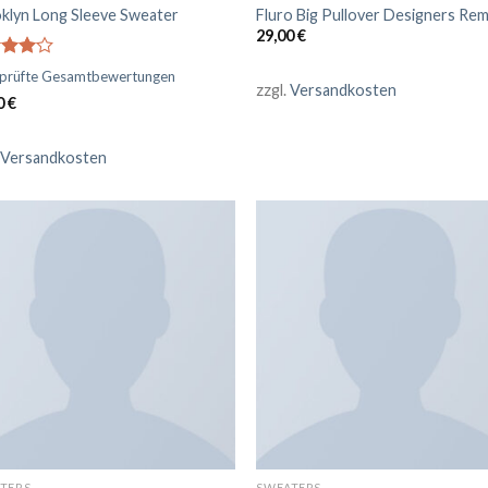
klyn Long Sleeve Sweater
Fluro Big Pullover Designers Rem
29,00
€
rtet
prüfte Gesamtbewertungen
4.00
zzgl.
Versandkosten
0
€
 5
Versandkosten
TERS
SWEATERS