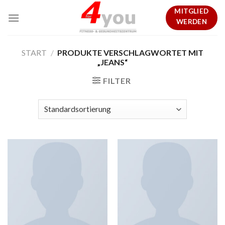
Skip
MITGLIED
to
WERDEN
content
START
/
PRODUKTE VERSCHLAGWORTET MIT
„JEANS“
FILTER