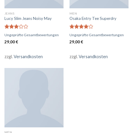
JEANS
MEN
Lucy Slim Jeans Noisy May
Osaka Entry Tee Superdry
Bewertet
Bewertet
Ungeprüfte Gesamtbewertungen
Ungeprüfte Gesamtbewertungen
mit
mit
4.00
29,00
€
29,00
€
3.00
von 5
von 5
zzgl.
Versandkosten
zzgl.
Versandkosten
MEN