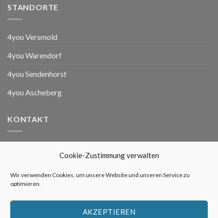
STANDORTE
4you Versmold
4you Warendorf
4you Sendenhorst
4you Ascheberg
KONTAKT
4you Versmold
Cookie-Zustimmung verwalten
Ziegeleistraße 3
33775 Versmold
Wir verwenden Cookies, um unsere Website und unseren Service zu
optimieren.
Telefon: 05423 / 41850
Telefax: 05423 / 476761
AKZEPTIEREN