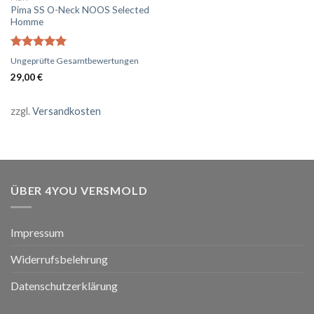
Pima SS O-Neck NOOS Selected
Homme
Bewertet
Ungeprüfte Gesamtbewertungen
mit
5.00
29,00
€
von 5
zzgl.
Versandkosten
ÜBER 4YOU VERSMOLD
Impressum
Widerrufsbelehrung
Datenschutzerklärung