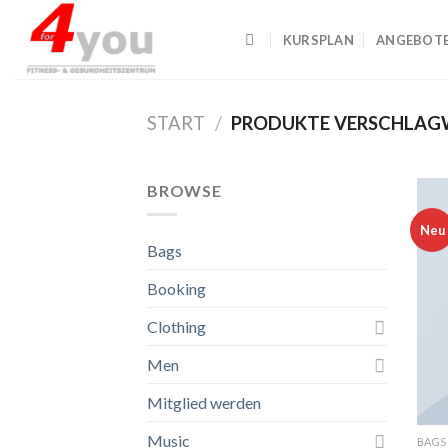
Skip
to
KURSPLAN
ANGEBOT
content
START
/
PRODUKTE VERSCHLAGW
BROWSE
Neu
Bags
Booking
Clothing
Men
Mitglied werden
Music
BAGS