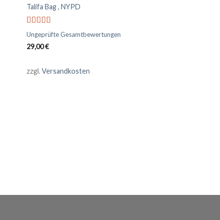
Talifa Bag , NYPD
Bewertet
Ungeprüfte Gesamtbewertungen
mit
4.00
29,00
€
von 5
zzgl.
Versandkosten