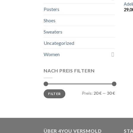
Adel
Posters
29,0
Shoes
Sweaters
Uncategorized
Women
NACH PREIS FILTERN
Min.
Max.
Preis:
20 €
—
30 €
FILTER
Preis
Preis
ÜBER 4YOU VERSMOLD
ST