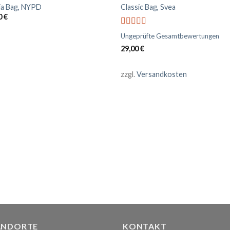
ia Bag, NYPD
Classic Bag, Svea
0
€
Bewertet
Ungeprüfte Gesamtbewertungen
mit
3.50
29,00
€
von 5
zzgl.
Versandkosten
ANDORTE
KONTAKT