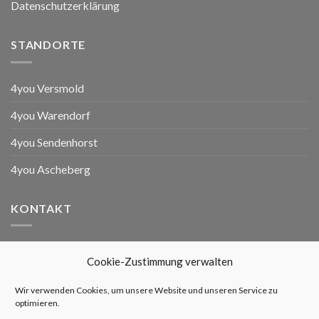
Datenschutzerklärung
STANDORTE
4you Versmold
4you Warendorf
4you Sendenhorst
4you Ascheberg
KONTAKT
4you Versmold
Cookie-Zustimmung verwalten
Ziegeleistraße 3
33775 Versmold
Wir verwenden Cookies, um unsere Website und unseren Service zu
optimieren.
Telefon: 05423 / 41850