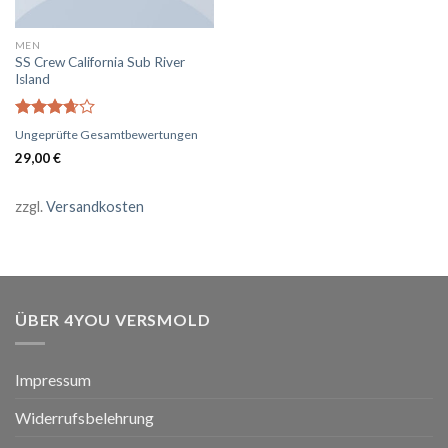
MEN
SS Crew California Sub River
Island
Bewertet
Ungeprüfte Gesamtbewertungen
mit
3.67
29,00
€
von 5
zzgl.
Versandkosten
ÜBER 4YOU VERSMOLD
Impressum
Widerrufsbelehrung